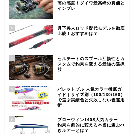
高の感度！ダイワ最高峰の真価と
インプレ
6
月下美人ロッド歴代モデルを徹底
比較！おすすめは？
7
セルテートのスプール互換性とカ
スタムで釣果を変える最強の選択
肢
8
バレットブル 人気カラー徹底ガ
イド｜サイズ別（100/130/160）
で選ぶ実績色と失敗しない色運用
術
9
ブローウィン140S人気カラー｜
釣果を劇的に変える本当に選ぶべ
きルアーとは？