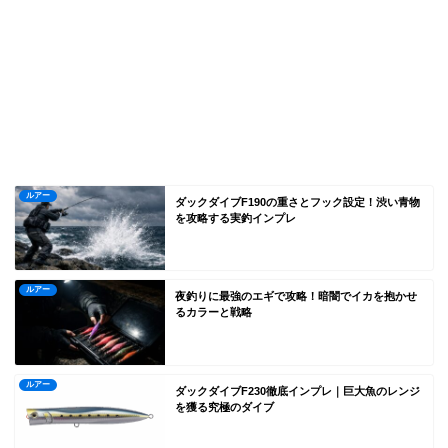
ルアー
ダックダイブF190の重さとフック設定！渋い青物
を攻略する実釣インプレ
ルアー
夜釣りに最強のエギで攻略！暗闇でイカを抱かせ
るカラーと戦略
ルアー
ダックダイブF230徹底インプレ｜巨大魚のレンジ
を獲る究極のダイブ