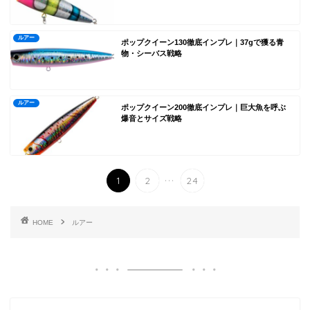
ルアー
ポップクイーン130徹底インプレ｜37gで獲る青
物・シーバス戦略
ルアー
ポップクイーン200徹底インプレ｜巨大魚を呼ぶ
爆音とサイズ戦略
...
1
2
24
HOME
ルアー