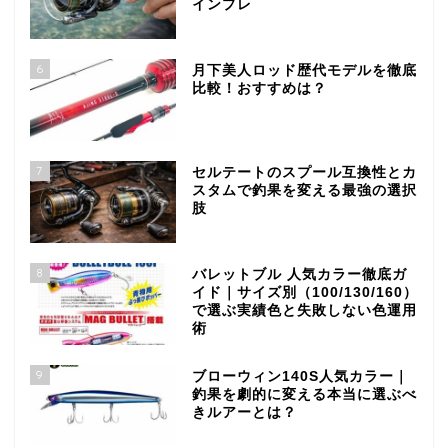
インプレ
6
月下美人ロッド歴代モデルを徹底
比較！おすすめは？
7
セルテートのスプール互換性とカ
スタムで釣果を変える最強の選択
肢
8
バレットブル 人気カラー徹底ガ
イド｜サイズ別（100/130/160）
で選ぶ実績色と失敗しない色運用
術
9
ブローウィン140S人気カラー｜
釣果を劇的に変える本当に選ぶべ
きルアーとは？