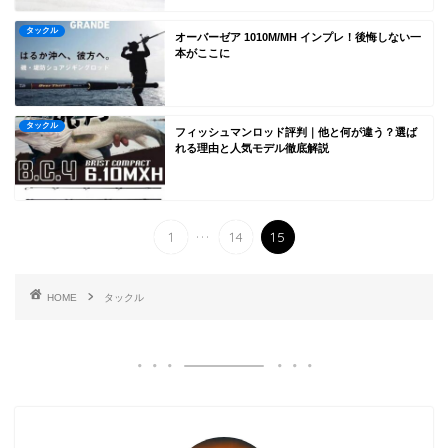
タックル
オーバーゼア 1010M/MH インプレ！後悔しない一
本がここに
タックル
フィッシュマンロッド評判｜他と何が違う？選ば
れる理由と人気モデル徹底解説
...
1
14
15
HOME
タックル