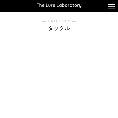
The Lure Laboratory
― CATEGORY ―
タックル