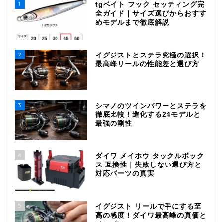
1
tgベイト フック セッティング完
全ガイド｜サイズ選びからおすす
めモデルまで徹底解説
2
イグジストとステラ究極の選択！
最高峰リールの性能差と選び方
3
シマノのツインパワーとステラを
徹底比較！進化する24モデルと
最強の剛性
4
ダイワ メイホウ タックルボック
ス 互換性｜失敗しない選び方と
対応パーツの真実
5
イグジスト リールで手にする至
高の感度！ダイワ最高峰の真価と