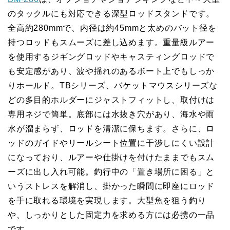
のタックルにも対応できる深型ロッドスタンドです。
全高約280mmで、内径は約45mmと太めのバット径を
持つロッドもスムーズに差し込めます。重量級ルアー
を使用するジギングロッドやキャスティングロッドで
も安定感があり、波や揺れのあるボート上でもしっか
りホールド。TBシリーズ、バケットマウスシリーズな
どの多目的ホルダーにジャストフィットし、取付けは
専用ネジで簡単。底部には水抜き穴があり、海水や雨
水が溜まらず、ロッドを清潔に保ちます。さらに、ロ
ッドのガイドやリールシート位置に干渉しにくい設計
になっており、ルアーや仕掛けを付けたままでもスム
ーズに出し入れ可能。釣行中の「置き場所に困る」と
いうストレスを解消し、掛かった瞬間に即座にロッド
を手に取れる環境を実現します。大型魚を狙う釣り
や、しっかりとした固定力を求める方には必携の一品
です。