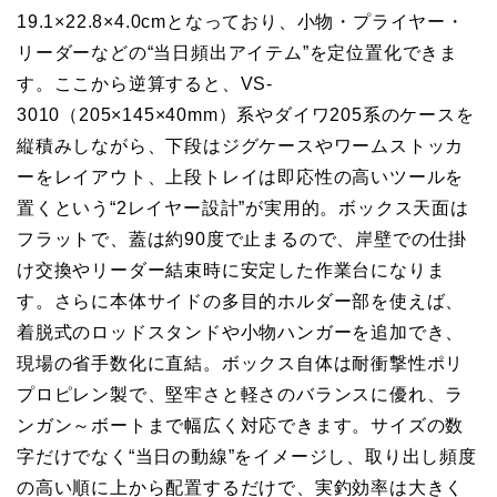
19.1×22.8×4.0cmとなっており、小物・プライヤー・
リーダーなどの“当日頻出アイテム”を定位置化できま
す。ここから逆算すると、VS-
3010（205×145×40mm）系やダイワ205系のケースを
縦積みしながら、下段はジグケースやワームストッカ
ーをレイアウト、上段トレイは即応性の高いツールを
置くという“2レイヤー設計”が実用的。ボックス天面は
フラットで、蓋は約90度で止まるので、岸壁での仕掛
け交換やリーダー結束時に安定した作業台になりま
す。さらに本体サイドの多目的ホルダー部を使えば、
着脱式のロッドスタンドや小物ハンガーを追加でき、
現場の省手数化に直結。ボックス自体は耐衝撃性ポリ
プロピレン製で、堅牢さと軽さのバランスに優れ、ラ
ンガン～ボートまで幅広く対応できます。サイズの数
字だけでなく“当日の動線”をイメージし、取り出し頻度
の高い順に上から配置するだけで、実釣効率は大きく