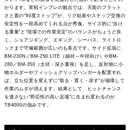
かります。実戦インプレの観点では、天面のフラット
さと蓋の“90度ストップ”が、リグ結束やスナップ交換の
安定性を一段高めてくれる点が秀逸。サイズ的に“歩け
る重量”と“現場での作業安定”のバランスがちょうど良
く、ショアジギング、エギング、シーバス、ライトロ
ックまで守備範囲が広いのも美点です。サイド拡張に
BM-230N／BM-250 LITE（細径～中径向け）やBM-
280／BM-350（太径・深さ重視）を足し、反対側に小
物ホルダーやフィッシュグリップハンガーを配置すれ
ば、立ち位置を変えずに“取る・置く・戻す”が循環して
作業のムダが消えます。結果として、ヒットチャンス
を逃さない“即応性の高い足場”に生まれ変わるのが
TB4000の強みです。