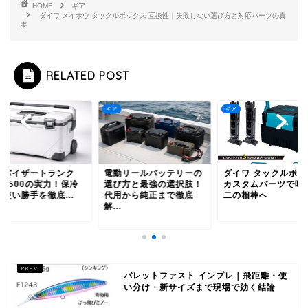
HOME
ギア
ダイワ メイホウ タックルボックス 互換性｜失敗しない選び方と対応パーツの真
実
RELATED POST
ギア
ギア
ロバイザートランク
電動リールバッテリーの
ダイワ タックルボッ
S3500の実力！保冷
選び方と最強の選択肢！
カスタムパーツで唯
使い勝手を徹底...
代用から純正まで徹底
二の相棒へ
解...
バレットファスト インプレ｜飛距離・使
い分け・新サイズまで現場で効く結論