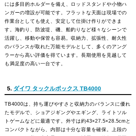
には多目的ホルダーを備え、ロッドスタンドや小物ハ
ンガーの増設が可能です。フラットな天面は現場での
作業台としても使え、安定して仕掛け作りができま
す。海釣り、防波堤、磯、船釣りなど様々なシーンで
活躍し、移動や保管も容易。収納力、拡張性、耐久性
のバランスが取れた万能モデルとして、多くのアング
ラーから高い評価を得ています。長期使用を見越して
も満足度の高い一台です。
5.
ダイワ タックルボックス TB4000
TB4000は、持ち運びやすさと収納力のバランスに優れ
たモデルで、ショアジギングやエギング、ライトソル
トゲームなどに最適です。外寸は約43×27.5×28.5cmと
コンパクトながら、内部は十分な容量を確保。上段の