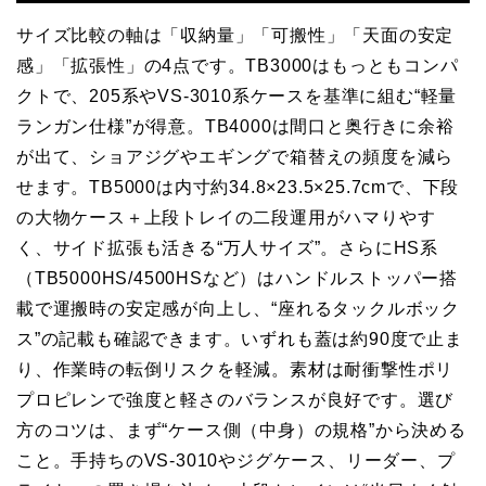
サイズ比較の軸は「収納量」「可搬性」「天面の安定
感」「拡張性」の4点です。TB3000はもっともコンパ
クトで、205系やVS-3010系ケースを基準に組む“軽量
ランガン仕様”が得意。TB4000は間口と奥行きに余裕
が出て、ショアジグやエギングで箱替えの頻度を減ら
せます。TB5000は内寸約34.8×23.5×25.7cmで、下段
の大物ケース＋上段トレイの二段運用がハマりやす
く、サイド拡張も活きる“万人サイズ”。さらにHS系
（TB5000HS/4500HSなど）はハンドルストッパー搭
載で運搬時の安定感が向上し、“座れるタックルボック
ス”の記載も確認できます。いずれも蓋は約90度で止ま
り、作業時の転倒リスクを軽減。素材は耐衝撃性ポリ
プロピレンで強度と軽さのバランスが良好です。選び
方のコツは、まず“ケース側（中身）の規格”から決める
こと。手持ちのVS-3010やジグケース、リーダー、プ