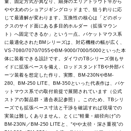
量、固定方式が異なり、細身のエリアトラウト竿から
やや太めのショアジギングロッドまで、狙う釣りに応
じて最適解が変わります。互換性の核心は「どのボッ
クスのサイド面にある多目的ホルダー（拡張マウン
ト）へ固定できるか」という一点。バケットマウス系
に最適化されたBMシリーズは、対応機種の幅が広く、
VS-7080/7070/7055やBM-9000/7000/5000といった本
体に装着できる設計です。ダイワのTBシリーズ側もサ
イドに拡張ベースを備え、ロッドスタンドTBや外部パ
ーツ装着を想定した作り。実際、BM-230NやBM-
280、BM-250 LITE、BM-350といった代表作は、バケ
ットマウス系での取付前提で展開されています（公式
ストアの製品群・適合表記参照）。このため、TBシリ
ーズでも拡張ベース寸法と干渉を確認すれば現場での
実装は難しくありません。とくに“軽量・細径向け”の
BM-230N／BM-250 LITEと、“やや太径・深さ重視”の