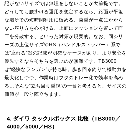
記がないサイズでは無理をしないことが大前提です。
どうしても腰掛ける運用を想定するなら、路面が平坦
な場所での短時間利用に留める、荷重が一点にかから
ない座り方を心がける、上面にクッションを置いて面
圧を分散する、といった対策が現実的。なお、同シリ
ーズの上位サイズやHS（ハンドルストッパー）系で
は“座れる”旨の記載が明確なケースがあり、より安心を
優先するならそちらを選ぶのが無難です。TB3000
は“軽快なランガン”が持ち味。歩き回る釣りで機動力を
最大化しつつ、作業時はフタのトレー化で効率を高め
る…そんな“立ち回り重視”の一台と考えると、サイズの
価値が一段と際立ちます。
4. ダイワ タックルボックス 比較（TB3000／
4000／5000／HS）