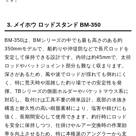
3. メイホウ ロッドスタンド BM-350
BM-350は、BMシリーズの中でも最も高さのある約
350mmモデルで、船釣りや沖堤防などで長尺ロッドを
安定して保持できる設計です。内径は約45mmで、太径
ロッドやバットジョイント部分も難なく収まります。
深さがあるため、風や波でロッドが揺れても倒れにく
く、特に荒天時や混雑した釣り場でその安定性を発
揮。TBシリーズの側面ホルダーやバケットマウス系に
対応し、取付けは工具不要の簡単設計。底部の水抜き
構造と耐久性の高い樹脂素材により、塩害や錆びにも
強く、長期間安心して使用できます。釣行時にロッド
を安全に保持しつつ、仕掛けやルアー交換時の作業効
率を向上させるため、特に本格派のアングラーから支