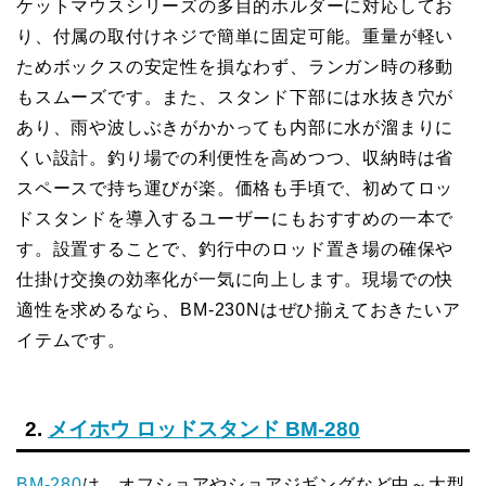
ケットマウスシリーズの多目的ホルダーに対応してお
り、付属の取付けネジで簡単に固定可能。重量が軽い
ためボックスの安定性を損なわず、ランガン時の移動
もスムーズです。また、スタンド下部には水抜き穴が
あり、雨や波しぶきがかかっても内部に水が溜まりに
くい設計。釣り場での利便性を高めつつ、収納時は省
スペースで持ち運びが楽。価格も手頃で、初めてロッ
ドスタンドを導入するユーザーにもおすすめの一本で
す。設置することで、釣行中のロッド置き場の確保や
仕掛け交換の効率化が一気に向上します。現場での快
適性を求めるなら、BM-230Nはぜひ揃えておきたいア
イテムです。
2.
メイホウ ロッドスタンド BM-280
BM-280
は、オフショアやショアジギングなど中～大型