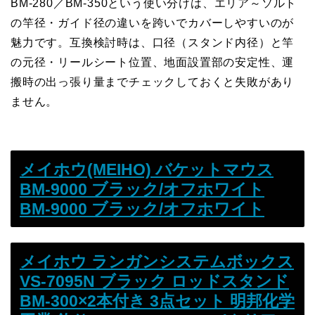
BM-280／BM-350という使い分けは、エリア～ソルト
の竿径・ガイド径の違いを跨いでカバーしやすいのが
魅力です。互換検討時は、口径（スタンド内径）と竿
の元径・リールシート位置、地面設置部の安定性、運
搬時の出っ張り量までチェックしておくと失敗があり
ません。
メイホウ(MEIHO) バケットマウス
BM-9000 ブラック/オフホワイト
BM-9000 ブラック/オフホワイト
メイホウ ランガンシステムボックス
VS-7095N ブラック ロッドスタンド
BM-300×2本付き 3点セット 明邦化学