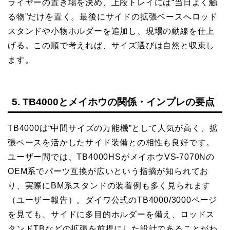
ライヤーの置き場を決め、上段トレイには“当日よく触
る物”だけを置く。最後にサイドの拡張ベースへロッド
スタンドや小物ホルダーを追加し、現場の動線を仕上
げる。この順で考えれば、サイズ選びは自然と収束し
ます。
5. TB4000とメイホウの関係・インプレの要点
TB4000は“中間サイズの万能機”として人気が高く、拡
張ベースを活かしたサイド装備との相性も良好です。
ユーザー間では、TB4000HSがメイホウVS-7070Nの
OEM系でパーツ互換が広いという指摘が知られてお
り、実際にBM系スタンドの装着例も多く見られます
（ユーザー報告）。ダイワ公式のTB4000/3000ページ
を見ても、サイドに多目的ホルダーを備え、ロッドス
タンドTBなどの拡張を前提にした設計であることがわ