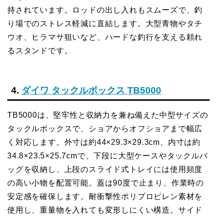
持されています。ロッドの出し入れもスムーズで、釣
り場でのストレス軽減に直結します。大型青物やタチ
ウオ、ヒラマサ狙いなど、ハードな釣行を支える頼れ
るスタンドです。
4.
ダイワ タックルボックス TB5000
TB5000は、堅牢性と収納力を兼ね備えた中型サイズの
タックルボックスで、ショアからオフショアまで幅広
く対応します。外寸は約44×29.3×29.3cm、内寸は約
34.8×23.5×25.7cmで、下段に大型ケースやタックルバ
ッグを収納し、上段のスライド式トレイには使用頻度
の高い小物を配置可能。蓋は90度で止まり、作業時の
安定感を確保します。耐衝撃性ポリプロピレン素材を
使用し、重量物を入れても変形しにくい構造。サイド